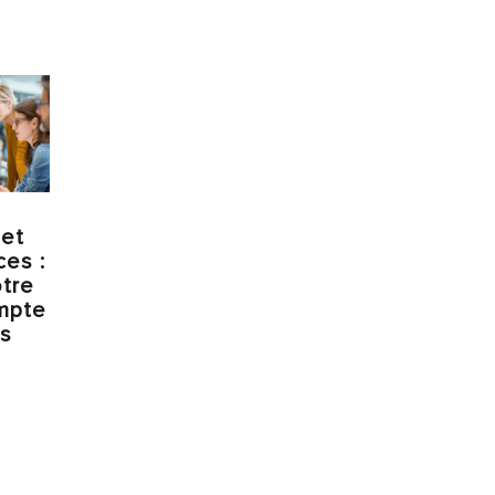
 et
es :
tre
mpte
os