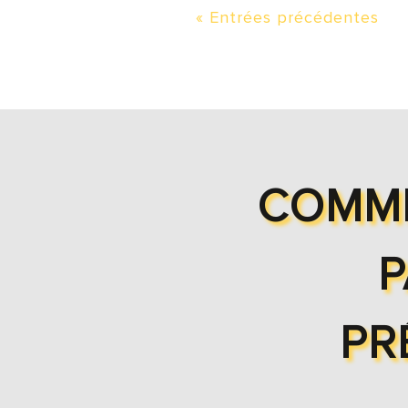
« Entrées précédentes
COMME
P
PR