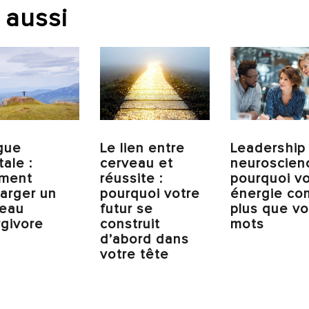
 aussi
gue
Le lien entre
Leadership
ale :
cerveau et
neuroscienc
ment
réussite :
pourquoi vo
arger un
pourquoi votre
énergie co
veau
futur se
plus que v
givore
construit
mots
d’abord dans
votre tête