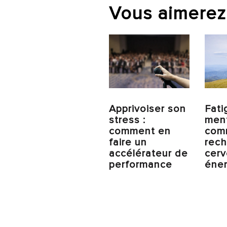
Vous aimerez
Apprivoiser son
Fati
stress :
ment
comment en
com
faire un
rech
accélérateur de
cer
performance
éner