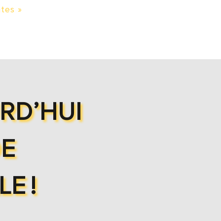
tes »
RD’HUI
DE
LE
!