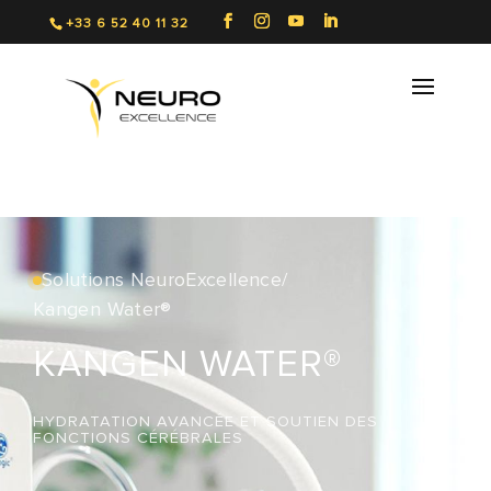
+33 6 52 40 11 32
Solutions NeuroExcellence
/
Kangen Water®
KANGEN WATER®
HYDRATATION AVANCÉE ET SOUTIEN DES
FONCTIONS CÉRÉBRALES